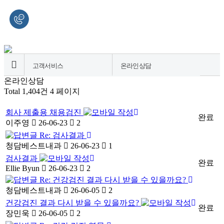
고객서비스
온라인상담
온라인상담
병원소개
공지사항
Total 1,404건
4 페이지
종합건강검진센터
온라인상담
회사 제출용 채용검진
완료
이주영
26-06-23
2
소화기내시경센터
검진유의사항
Re: 검사결과
-
청담베스트내과
26-06-23
1
영상의학센터
검사결과
완료
Ellie Byun
내과질환센터
26-06-23
2
Re: 건강검진 결과 다시 받을 수 있을까요?
-
고객서비스
청담베스트내과
26-06-05
2
건강검진 결과 다시 받을 수 있을까요?
완료
장민욱
26-06-05
2