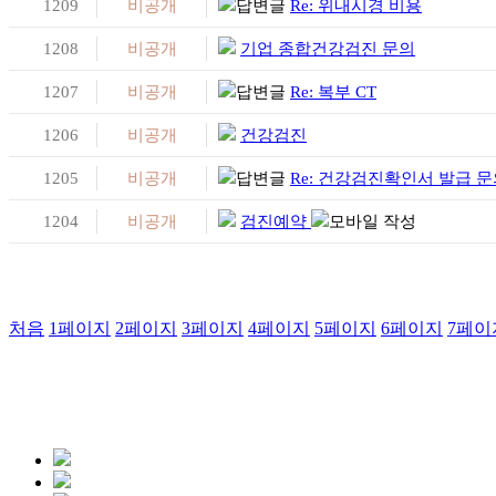
1209
비공개
Re: 위내시경 비용
1208
비공개
기업 종합건강검진 문의
1207
비공개
Re: 복부 CT
1206
비공개
건강검진
1205
비공개
Re: 건강검진확인서 발급 
1204
비공개
검진예약
처음
1
페이지
2
페이지
3
페이지
4
페이지
5
페이지
6
페이지
7
페이