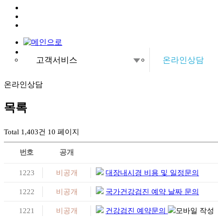
고객서비스
온라인상담
병원소개
공지사항
온라인상담
종합건강검진센터
온라인상담
목록
소화기내시경센터터
검진유의사항
Total 1,403건
10 페이지
영상의학센터
번호
공개
내과질환센터
1223
비공개
대장내시경 비용 및 일정문의
고객서비스
1222
비공개
국가건강검진 예약 날짜 문의
1221
비공개
건강검진 예약문의