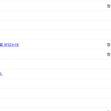
청
인콜 받았는데
청
청
.