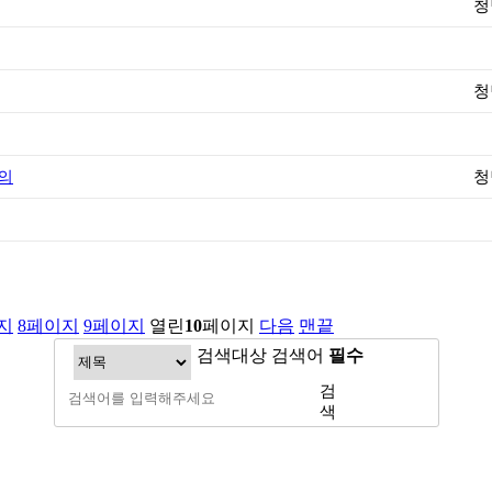
청
청
문의
청
지
8
페이지
9
페이지
열린
10
페이지
다음
맨끝
검색대상
검색어
필수
검
색