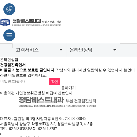
고객서비스
온라인상담
온라인상담
병원소개
공지사항
건강검진확인서
비밀글 기능으로 보호된 글입니다.
작성자와 관리자만 열람하실 수 있습니다. 본인이
라면 비밀번호를 입력하세요.
종합건강검진센터
온라인상담
돌아가기
소화기내시경센터
검진유의사항
이용약관
개인정보취급방침
비급여 진료안내
영상의학센터
내과질환센터
대표자 : 김원철 외 1명
|
사업자등록번호 : 790-90-00045
서울특별시 강남구 학동로53길 3-2, 청담스타빌딩 3, 4, 5층
고객서비스
TEL : 02.543.8383
|
FAX : 02.544-8787