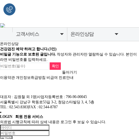
고객서비스
온라인상담
온라인상담
병원소개
공지사항
건강검진 예약 하려고 합니다.(3인)
비밀글 기능으로 보호된 글입니다.
작성자와 관리자만 열람하실 수 있습니다. 본인이
라면 비밀번호를 입력하세요.
종합건강검진센터
온라인상담
돌아가기
소화기내시경센터
검진유의사항
이용약관
개인정보취급방침
비급여 진료안내
영상의학센터
대표자 : 김원철 외 1명
|
사업자등록번호 : 790-90-00045
내과질환센터
서울특별시 강남구 학동로53길 3-2, 청담스타빌딩 3, 4, 5층
TEL : 02.543.8383
|
FAX : 02.544-8787
고객서비스
LOGIN
회원 전용 서비스
의료법 시행규칙에 따라 상세 내용은 로그인 후 보실 수 있습니다.