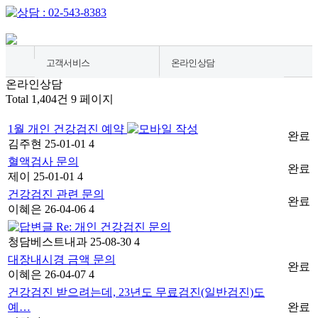
고객서비스
온라인상담
온라인상담
병원소개
공지사항
Total 1,404건
9 페이지
종합건강검진센터
온라인상담
1월 개인 건강검진 예약
완료
김주현
25-01-01
4
소화기내시경센터
검진유의사항
혈액검사 문의
완료
제이
25-01-01
4
영상의학센터
건강검진 관련 문의
완료
내과질환센터
이혜은
26-04-06
4
Re: 개인 건강검진 문의
-
고객서비스
청담베스트내과
25-08-30
4
대장내시경 금액 문의
완료
이혜은
26-04-07
4
건강검진 받으려는데, 23년도 무료검진(일반검진)도
예…
완료