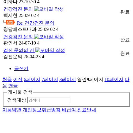
이하나
23-10-30
4
건강검진 문의
완료
백지현
25-09-02
4
Re: 건강검진 문의
-
청담베스트내과
25-09-02
4
건강검진 문의
완료
황인서
24-07-10
4
검진 문의의 건
완료
검진문의
26-04-23
4
글쓰기
처음
이전
6
페이지
7
페이지
8
페이지
열린
9
페이지
10
페이지
다
음
맨끝
게시물 검색
검색대상
이용약관
개인정보취급방침
비급여 진료안내